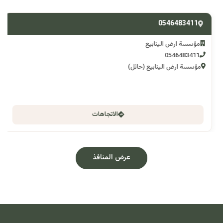
0546483411
مؤسسة ارض الينابيع
0546483411
مؤسسة ارض الينابيع (حائل)
الاتجاهات
عرض المنافذ