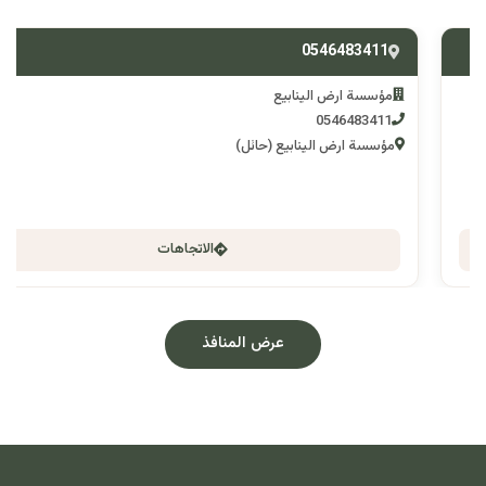
0546483411
مؤسسة ارض الينابيع
0546483411
مؤسسة ارض الينابيع (حائل)
الاتجاهات
عرض المنافذ