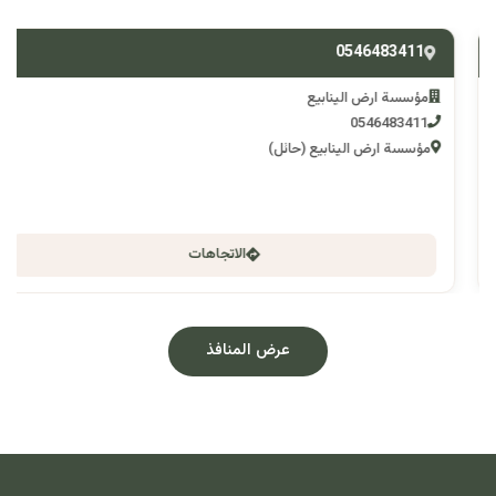
0546483411
مؤسسة ارض الينابيع
0546483411
مؤسسة ارض الينابيع (حائل)
الاتجاهات
عرض المنافذ