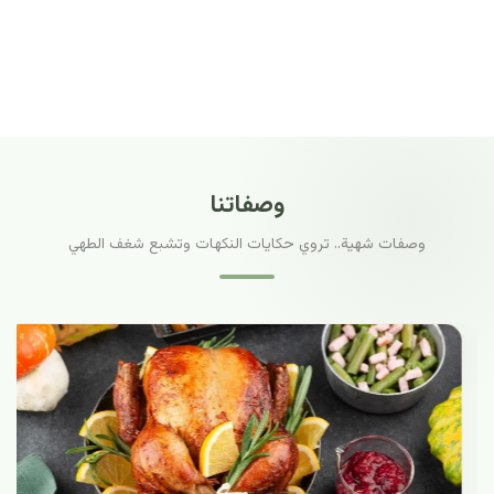
وصفاتنا
وصفات شهية.. تروي حكايات النكهات وتشبع شغف الطهي