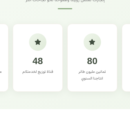
إنجازات تعكس رؤيتنا وطموحنا نحو نجاحات أكثر
48
80
ثمانين مليون طائر
قناة توزيع لخدمتكم
م
انتاجنا السنوي