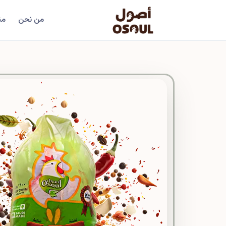
من نحن
من