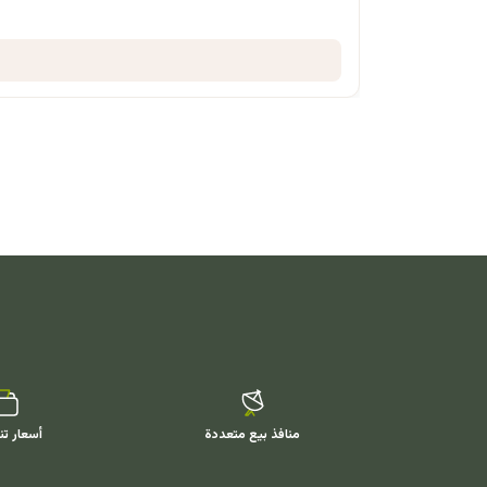
منافذ بيع متعددة
أسعار تن