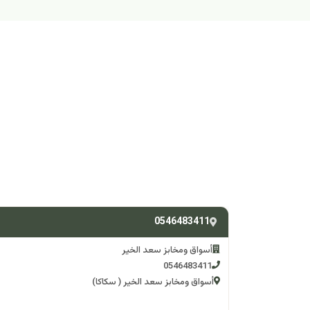
0546483411
أسواق ومخابز سعد الخير
0546483411
أسواق ومخابز سعد الخير ( سكاكا)