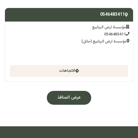
0546483411
مؤسسة ارض الينابيع
0546483411
مؤسسة ارض الينابيع (حائل)
الاتجاهات
عرض المنافذ