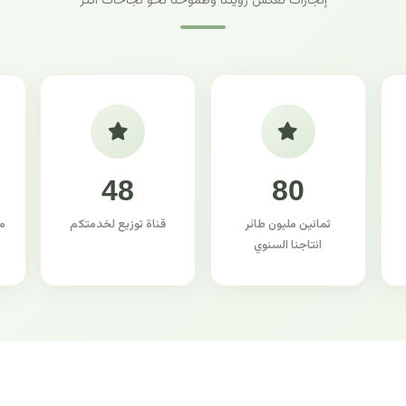
إنجازات تعكس رؤيتنا وطموحنا نحو نجاحات أكثر
48
80
ثمانين مليون طائر
قناة توزيع لخدمتكم
م
انتاجنا السنوي