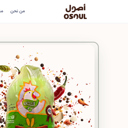
من نحن
من