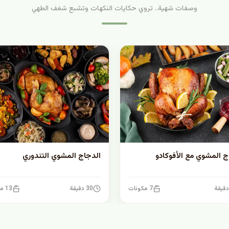
وصفات شهية.. تروي حكايات النكهات وتشبع شغف الطهي
ج المشوي مع الأفوكادو
الدجاج المشوي التندوري
7 مكونات
30 دقيقة
13 مكونات