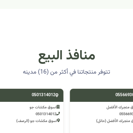
منافذ البيع
تتوفر منتجاتنا في أكثر من (16) مدينه
0501314012
0556693
ق متجرك الأفضل
اسوق مكشات جو
0501314012
055669
 متجرك الأفضل (حائل)
اسوق مكشات جو (الرصف)