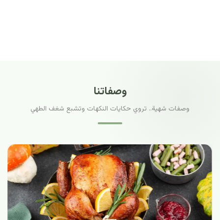
وصفاتنا
وصفات شهية.. تروي حكايات النكهات وتشبع شغف الطهي