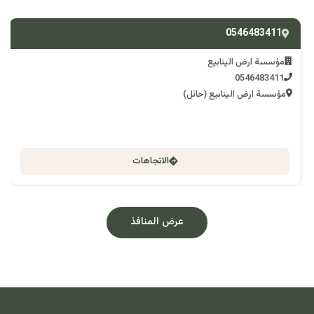
0546483411
مؤسسة ارض الينابيع
0546483411
مؤسسة ارض الينابيع (حائل)
الاتجاهات
عرض المنافذ