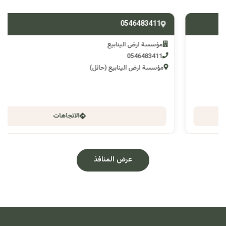
0546483411
مؤسسة ارض الينابيع
0546483411
مؤسسة ارض الينابيع (حائل)
الاتجاهات
عرض المنافذ