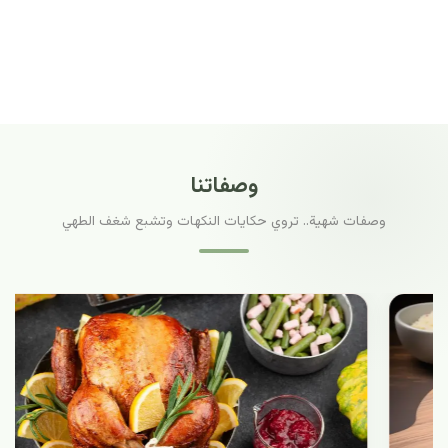
وصفاتنا
وصفات شهية.. تروي حكايات النكهات وتشبع شغف الطهي