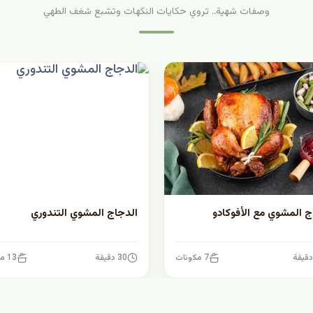
وصفات شهية.. تروي حكايات النكهات وتشبع شغف الطهي
ج المشوي مع الأفوكادو
الدجاج المشوي التندوري
7 مكونات
30 دقيقة
13 مكونات