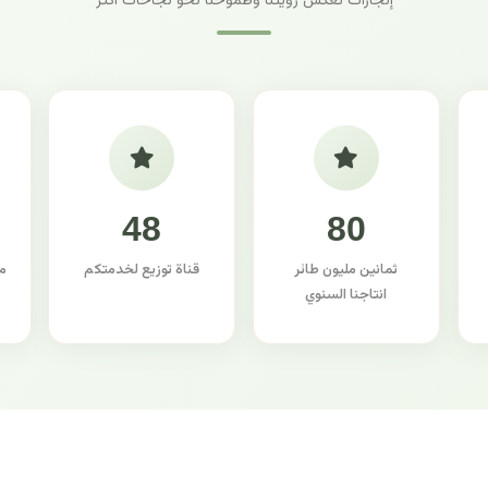
إنجازات تعكس رؤيتنا وطموحنا نحو نجاحات أكثر
48
80
ثمانين مليون طائر
قناة توزيع لخدمتكم
م
انتاجنا السنوي