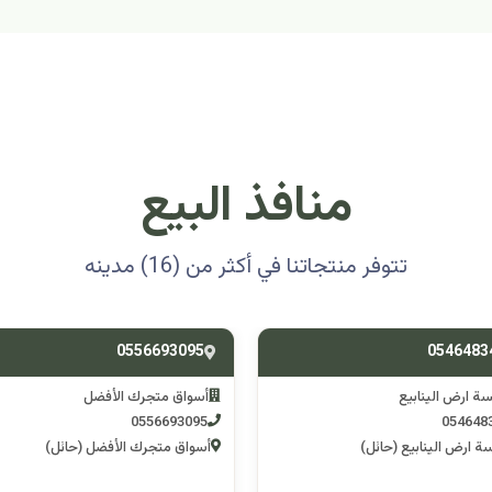
منافذ البيع
تتوفر منتجاتنا في أكثر من (16) مدينه
0501314012
0556693
ق متجرك الأفضل
اسوق مكشات جو
0501314012
055669
 متجرك الأفضل (حائل)
اسوق مكشات جو (الرصف)