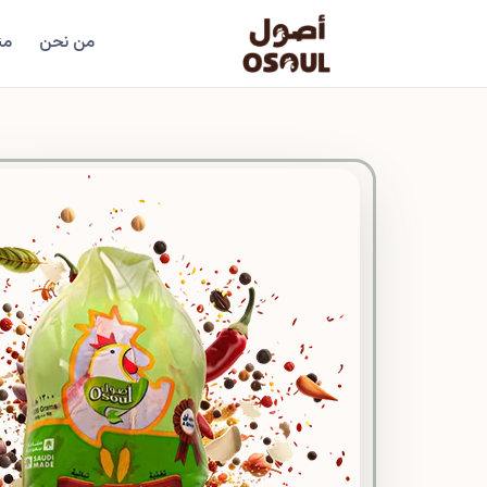
من نحن
من