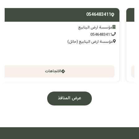
0546483411
مؤسسة ارض الينابيع
0546483411
مؤسسة ارض الينابيع (حائل)
الاتجاهات
عرض المنافذ