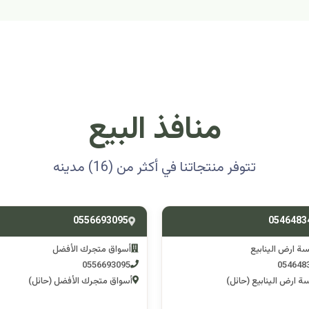
منافذ البيع
تتوفر منتجاتنا في أكثر من (16) مدينه
0501314012
0556693
ق متجرك الأفضل
اسوق مكشات جو
0501314012
055669
 متجرك الأفضل (حائل)
اسوق مكشات جو (الرصف)