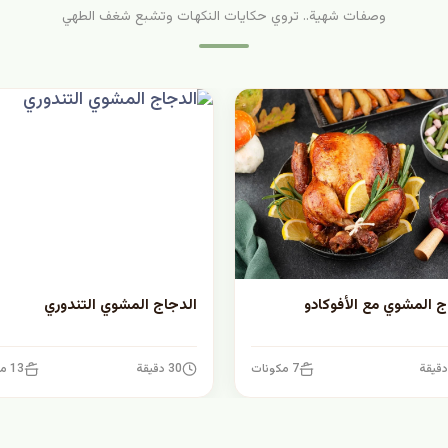
وصفات شهية.. تروي حكايات النكهات وتشبع شغف الطهي
ج المشوي مع الأفوكادو
الدجاج المشوي التندوري
7 مكونات
30 دقيقة
13 مكونات