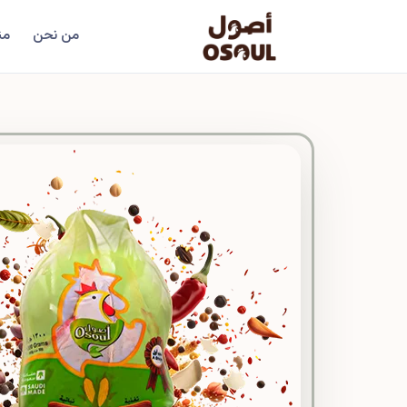
من نحن
من