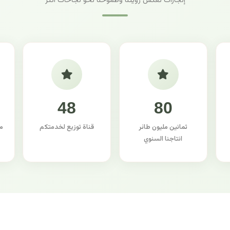
إنجازات تعكس رؤيتنا وطموحنا نحو نجاحات أكثر
48
80
ثمانين مليون طائر
قناة توزيع لخدمتكم
م
انتاجنا السنوي