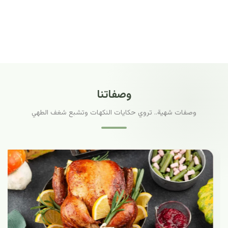
وصفاتنا
وصفات شهية.. تروي حكايات النكهات وتشبع شغف الطهي