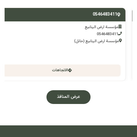
0546483411
مؤسسة ارض الينابيع
0546483411
مؤسسة ارض الينابيع (حائل)
الاتجاهات
عرض المنافذ