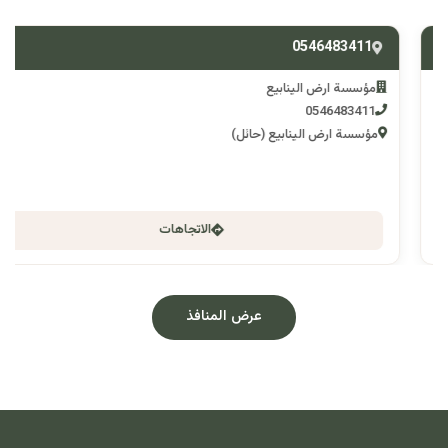
0546483411
مؤسسة ارض الينابيع
0546483411
مؤسسة ارض الينابيع (حائل)
الاتجاهات
عرض المنافذ