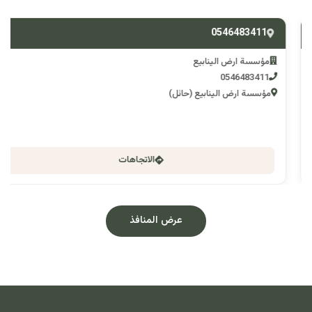
0546483411
مؤسسة ارض الينابيع
0546483411
مؤسسة ارض الينابيع (حائل)
الاتجاهات
عرض المنافذ