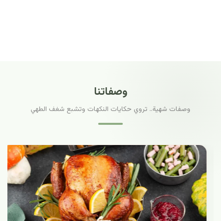
وصفاتنا
وصفات شهية.. تروي حكايات النكهات وتشبع شغف الطهي