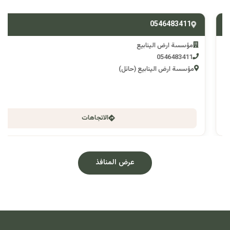
0546483411
مؤسسة ارض الينابيع
0546483411
مؤسسة ارض الينابيع (حائل)
الاتجاهات
عرض المنافذ