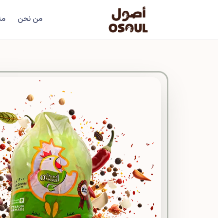
من نحن
من