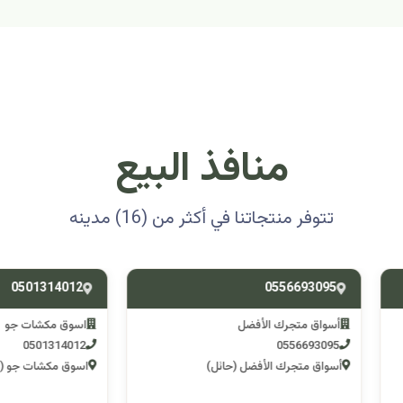
منافذ البيع
تتوفر منتجاتنا في أكثر من (16) مدينه
0501314012
0556693
ق متجرك الأفضل
اسوق مكشات جو
0501314012
055669
 متجرك الأفضل (حائل)
اسوق مكشات جو (الرصف)