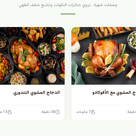
وصفات شهية.. تروي حكايات النكهات وتشبع شغف الطهي
ج المشوي مع الأفوكادو
الدجاج المشوي التندوري
7 مكونات
30 دقيقة
13 مكونات