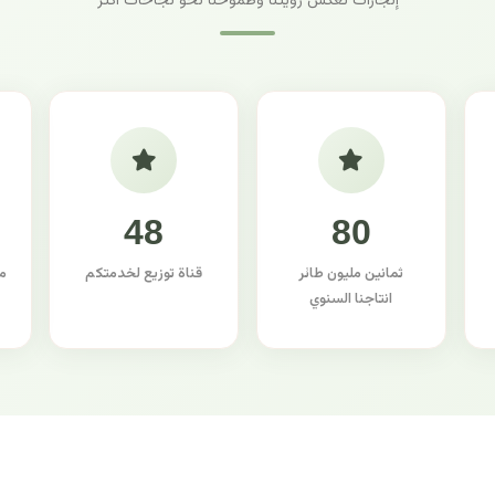
إنجازات تعكس رؤيتنا وطموحنا نحو نجاحات أكثر
48
80
ثمانين مليون طائر
قناة توزيع لخدمتكم
م
انتاجنا السنوي