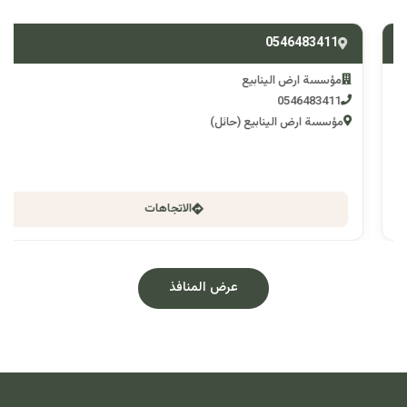
0546483411
مؤسسة ارض الينابيع
0546483411
مؤسسة ارض الينابيع (حائل)
الاتجاهات
عرض المنافذ