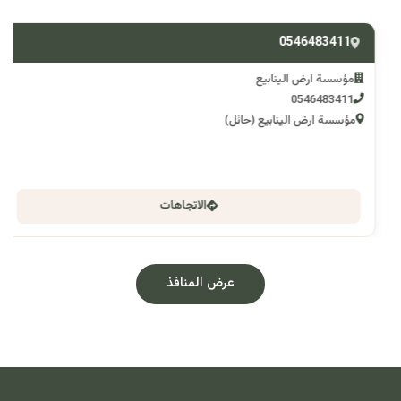
0546483411
مؤسسة ارض الينابيع
0546483411
مؤسسة ارض الينابيع (حائل)
الاتجاهات
عرض المنافذ