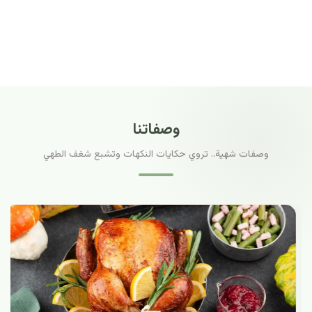
وصفاتنا
وصفات شهية.. تروي حكايات النكهات وتشبع شغف الطهي