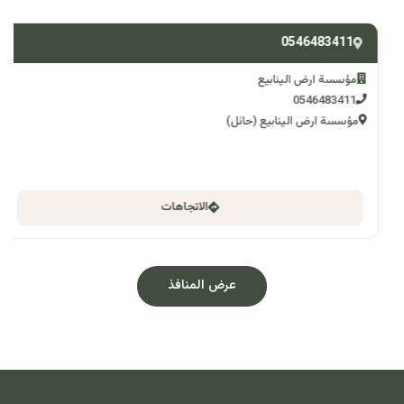
0546483411
مؤسسة ارض الينابيع
0546483411
مؤسسة ارض الينابيع (حائل)
الاتجاهات
عرض المنافذ