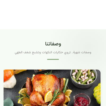
وصفاتنا
وصفات شهية.. تروي حكايات النكهات وتشبع شغف الطهي