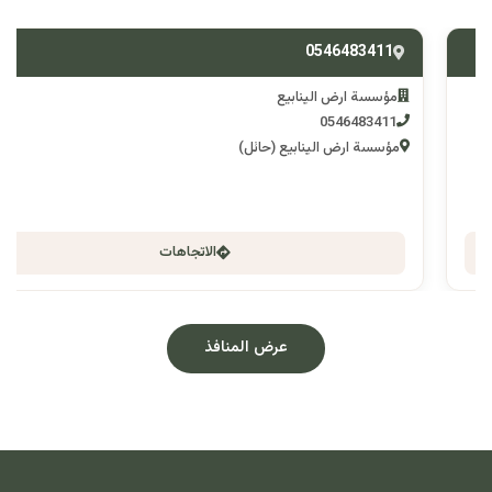
0546483411
مؤسسة ارض الينابيع
0546483411
مؤسسة ارض الينابيع (حائل)
الاتجاهات
عرض المنافذ