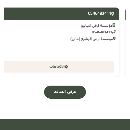
0546483411
مؤسسة ارض الينابيع
0546483411
مؤسسة ارض الينابيع (حائل)
الاتجاهات
عرض المنافذ