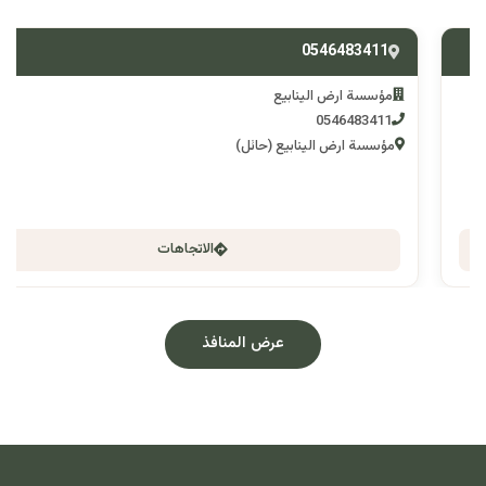
0546483411
مؤسسة ارض الينابيع
0546483411
مؤسسة ارض الينابيع (حائل)
الاتجاهات
عرض المنافذ