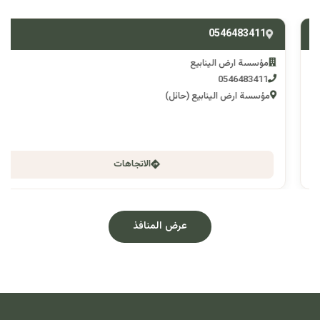
0546483411
مؤسسة ارض الينابيع
0546483411
مؤسسة ارض الينابيع (حائل)
الاتجاهات
عرض المنافذ