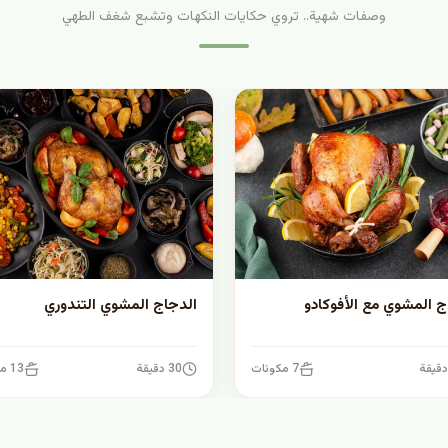
وصفات شهية.. تروي حكايات النكهات وتشبع شغف الطهي
ج المشوي مع الأفوكادو
الدجاج المشوي التندوري
7 مكونات
30 دقيقة
13 مكونات