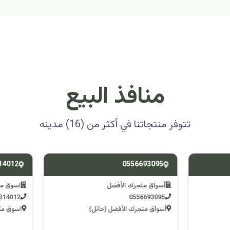
منافذ البيع
تتوفر منتجاتنا في أكثر من (16) مدينه
0501314012
0556693
ق متجرك الأفضل
اسوق مكشات جو
0501314012
055669
 متجرك الأفضل (حائل)
اسوق مكشات جو (الرصف)