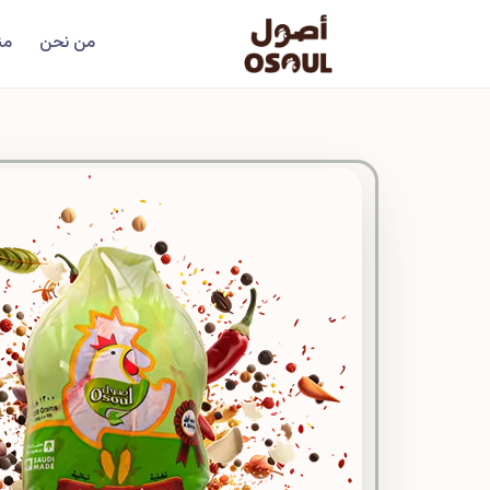
من نحن
من