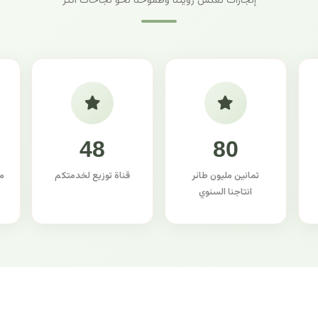
إنجازات تعكس رؤيتنا وطموحنا نحو نجاحات أكثر
48
80
ثمانين مليون طائر
قناة توزيع لخدمتكم
م
انتاجنا السنوي