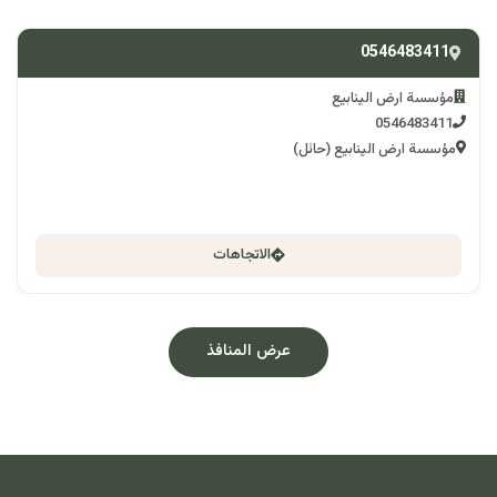
0546483411
مؤسسة ارض الينابيع
0546483411
مؤسسة ارض الينابيع (حائل)
الاتجاهات
عرض المنافذ