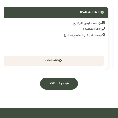
0546483411
مؤسسة ارض الينابيع
0546483411
مؤسسة ارض الينابيع (حائل)
الاتجاهات
عرض المنافذ