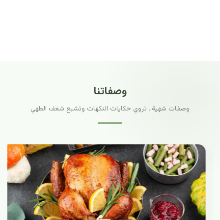
وصفاتنا
وصفات شهية.. تروي حكايات النكهات وتشبع شغف الطهي