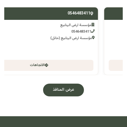
0546483411
مؤسسة ارض الينابيع
0546483411
مؤسسة ارض الينابيع (حائل)
الاتجاهات
عرض المنافذ