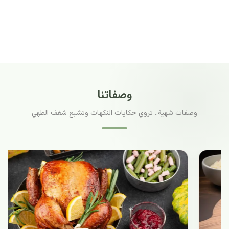
وصفاتنا
وصفات شهية.. تروي حكايات النكهات وتشبع شغف الطهي