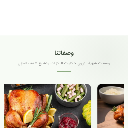
وصفاتنا
وصفات شهية.. تروي حكايات النكهات وتشبع شغف الطهي