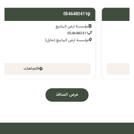
0546483411
مؤسسة ارض الينابيع
0546483411
مؤسسة ارض الينابيع (حائل)
الاتجاهات
عرض المنافذ