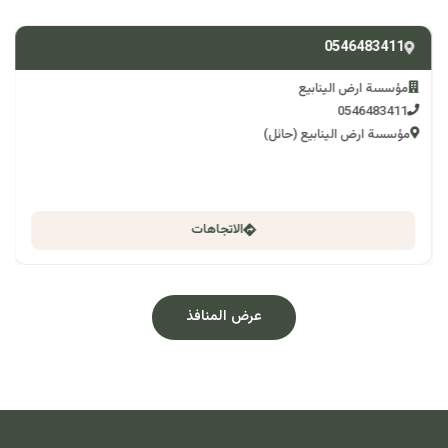
0546483411
مؤسسة ارض الينابيع
0546483411
مؤسسة ارض الينابيع (حائل)
الاتجاهات
عرض المنافذ