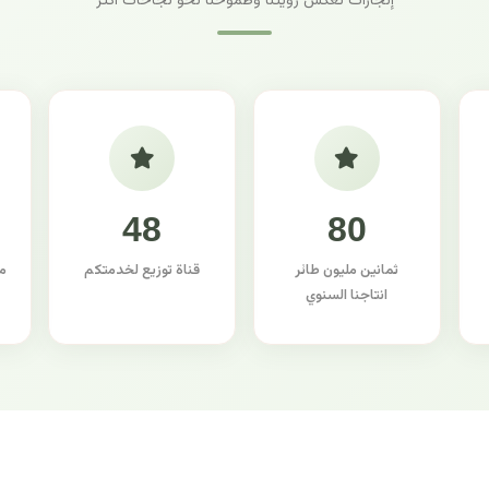
إنجازات تعكس رؤيتنا وطموحنا نحو نجاحات أكثر
48
80
ثمانين مليون طائر
قناة توزيع لخدمتكم
م
انتاجنا السنوي