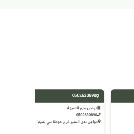
538588428
0502630890
دواجن ندى التميز 4
دواجن ندى التم
0538588428
0502630890
دواجن ندى التميز فرع حوطة بني تميم
دواجن ندى التميز 3 فرع وادي 