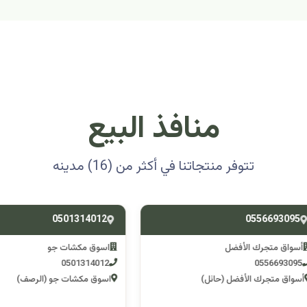
منافذ البيع
تتوفر منتجاتنا في أكثر من (16) مدينه
0501314012
0556693
ق متجرك الأفضل
اسوق مكشات جو
0501314012
055669
 متجرك الأفضل (حائل)
اسوق مكشات جو (الرصف)