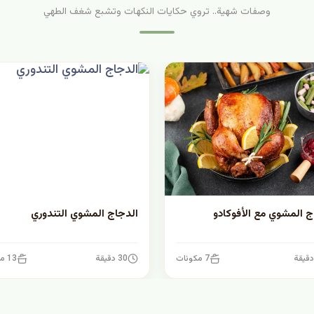
وصفات شهية.. تروي حكايات النكهات وتشبع شغف الطهي
ج المشوي مع الأفوكادو
الدجاج المشوي التندوري
7 مكونات
30 دقيقة
13 مكونات