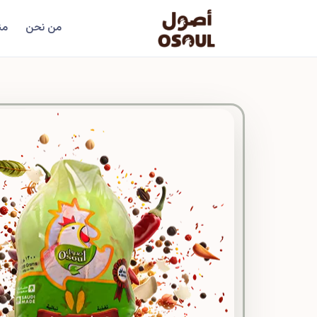
من نحن
من