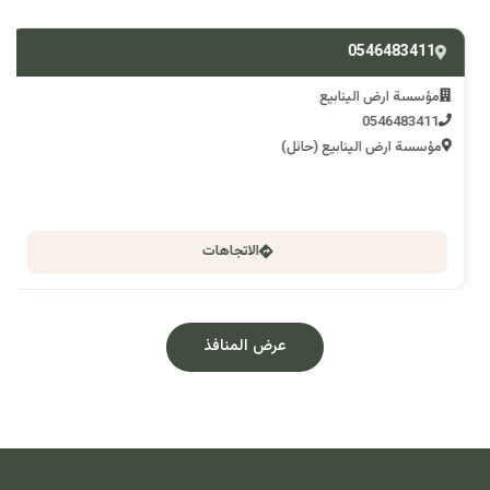
0546483411
مؤسسة ارض الينابيع
0546483411
مؤسسة ارض الينابيع (حائل)
الاتجاهات
عرض المنافذ