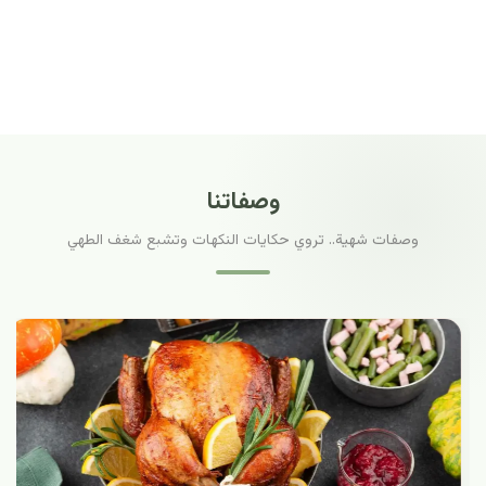
وصفاتنا
وصفات شهية.. تروي حكايات النكهات وتشبع شغف الطهي