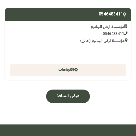
0546483411
مؤسسة ارض الينابيع
0546483411
مؤسسة ارض الينابيع (حائل)
الاتجاهات
عرض المنافذ