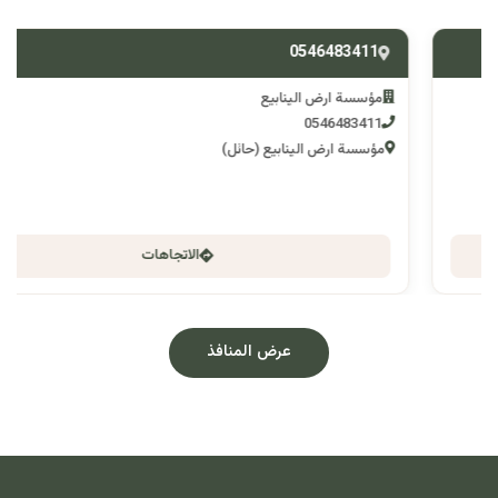
0546483411
مؤسسة ارض الينابيع
0546483411
مؤسسة ارض الينابيع (حائل)
الاتجاهات
عرض المنافذ