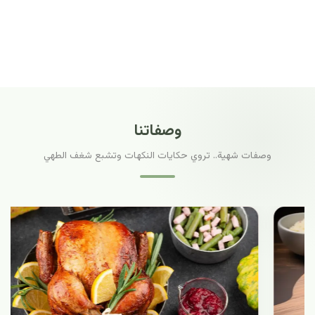
وصفاتنا
وصفات شهية.. تروي حكايات النكهات وتشبع شغف الطهي