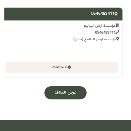
0546483411
مؤسسة ارض الينابيع
0546483411
مؤسسة ارض الينابيع (حائل)
الاتجاهات
عرض المنافذ