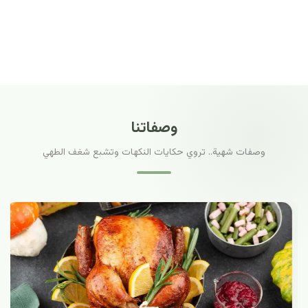
وصفاتنا
وصفات شهية.. تروي حكايات النكهات وتشبع شغف الطهي