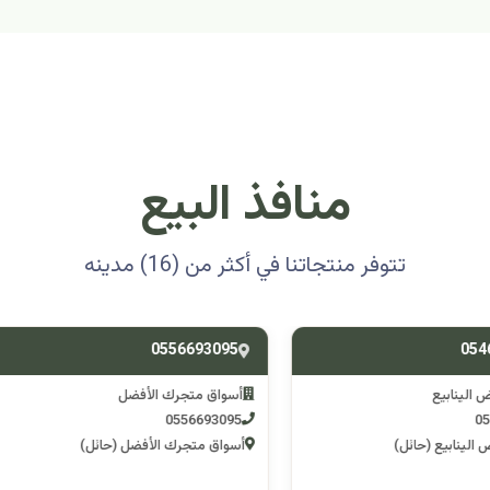
منافذ البيع
تتوفر منتجاتنا في أكثر من (16) مدينه
0501314012
0556693
ق متجرك الأفضل
اسوق مكشات جو
0501314012
055669
 متجرك الأفضل (حائل)
اسوق مكشات جو (الرصف)