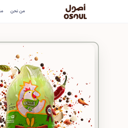
من نحن
من