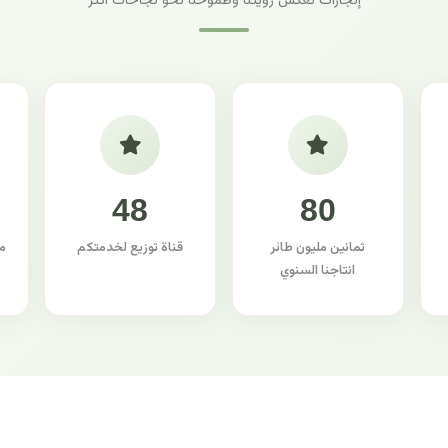
إنجازات تعكس رؤيتنا وطموحنا نحو نجاحات أكثر
48
80
ثمانين مليون طائر
قناة توزيع لخدمتكم
م
انتاجنا السنوي