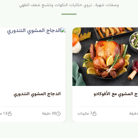
وصفات شهية.. تروي حكايات النكهات وتشبع شغف الطهي
ج المشوي مع الأفوكادو
الدجاج المشوي التندوري
7 مكونات
30 دقيقة
13 مكونات