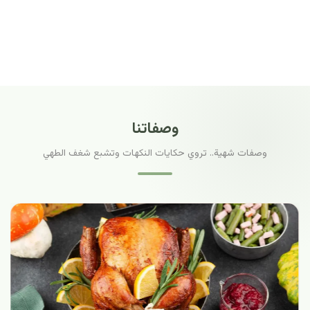
وصفاتنا
وصفات شهية.. تروي حكايات النكهات وتشبع شغف الطهي