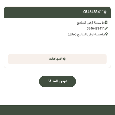
0546483411
مؤسسة ارض الينابيع
0546483411
مؤسسة ارض الينابيع (حائل)
الاتجاهات
عرض المنافذ