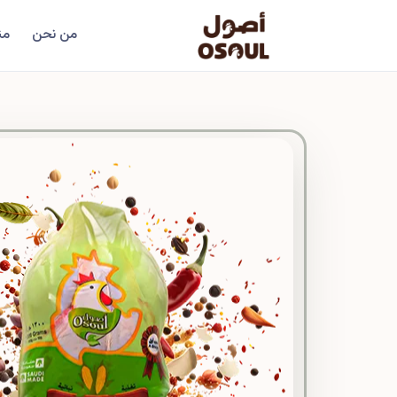
من نحن
من