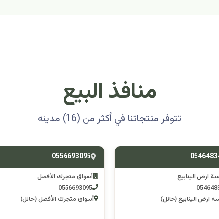
منافذ البيع
تتوفر منتجاتنا في أكثر من (16) مدينه
0501314012
0556693
ق متجرك الأفضل
اسوق مكشات جو
0501314012
055669
 متجرك الأفضل (حائل)
اسوق مكشات جو (الرصف)