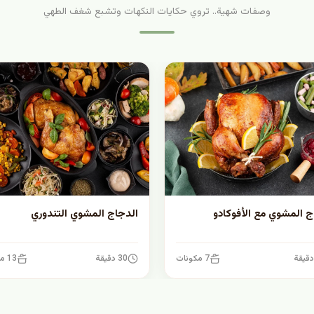
وصفات شهية.. تروي حكايات النكهات وتشبع شغف الطهي
ج المشوي مع الأفوكادو
الدجاج المشوي التندوري
7 مكونات
30 دقيقة
13 مكونات