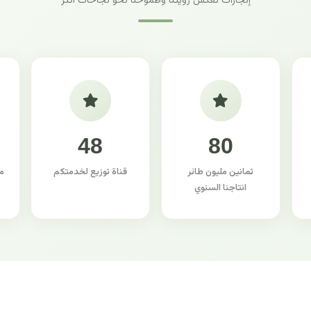
إنجازات تعكس رؤيتنا وطموحنا نحو نجاحات أكثر
48
80
ثمانين مليون طائر
قناة توزيع لخدمتكم
م
انتاجنا السنوي