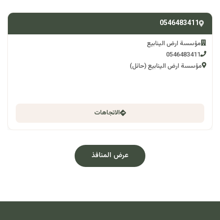
0546483411
مؤسسة ارض الينابيع
0546483411
مؤسسة ارض الينابيع (حائل)
الاتجاهات
عرض المنافذ