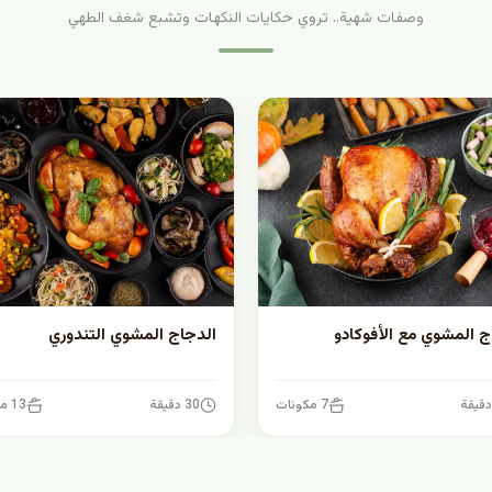
وصفات شهية.. تروي حكايات النكهات وتشبع شغف الطهي
ج المشوي مع الأفوكادو
الدجاج المشوي التندوري
7 مكونات
30 دقيقة
13 مكونات