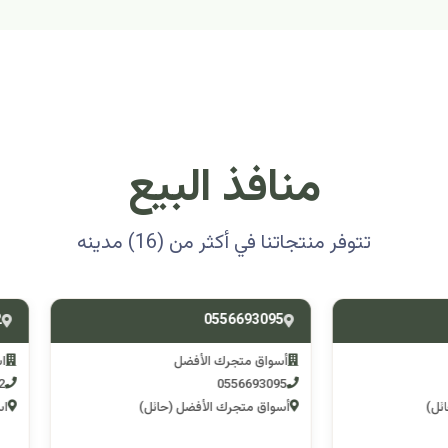
منافذ البيع
تتوفر منتجاتنا في أكثر من (16) مدينه
0501314012
0556693
ق متجرك الأفضل
اسوق مكشات جو
0501314012
055669
 متجرك الأفضل (حائل)
اسوق مكشات جو (الرصف)