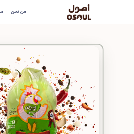
من نحن
من