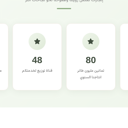
إنجازات تعكس رؤيتنا وطموحنا نحو نجاحات أكثر
48
80
ثمانين مليون طائر
قناة توزيع لخدمتكم
م
انتاجنا السنوي