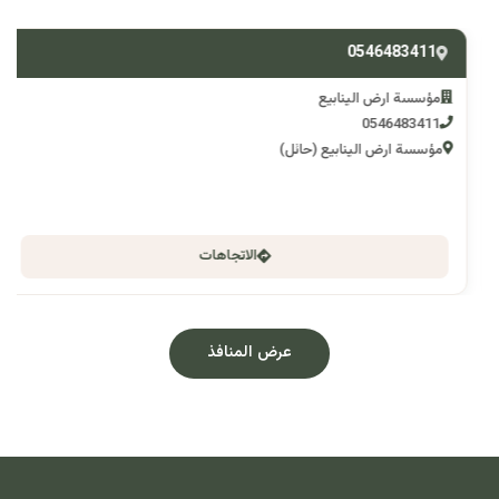
0546483411
مؤسسة ارض الينابيع
0546483411
مؤسسة ارض الينابيع (حائل)
الاتجاهات
عرض المنافذ