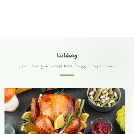
وصفاتنا
وصفات شهية.. تروي حكايات النكهات وتشبع شغف الطهي