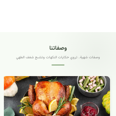
وصفاتنا
وصفات شهية.. تروي حكايات النكهات وتشبع شغف الطهي