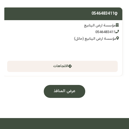
0546483411
مؤسسة ارض الينابيع
0546483411
مؤسسة ارض الينابيع (حائل)
الاتجاهات
عرض المنافذ