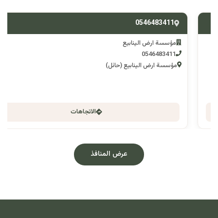
0546483411
مؤسسة ارض الينابيع
0546483411
مؤسسة ارض الينابيع (حائل)
الاتجاهات
عرض المنافذ