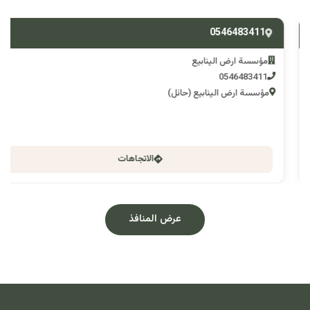
0546483411
مؤسسة ارض الينابيع
0546483411
مؤسسة ارض الينابيع (حائل)
الاتجاهات
عرض المنافذ