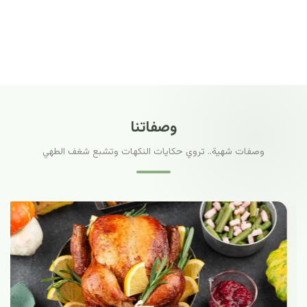
وصفاتنا
وصفات شهية.. تروي حكايات النكهات وتشبع شغف الطهي