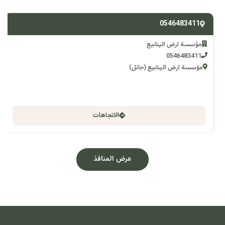
0546483411
مؤسسة ارض الينابيع
0546483411
مؤسسة ارض الينابيع (حائل)
الاتجاهات
عرض المنافذ