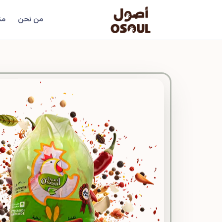
من نحن
من