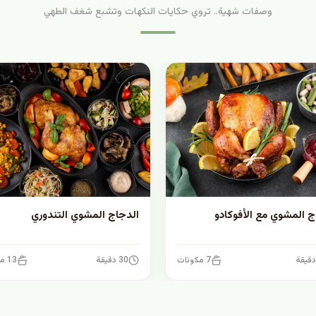
وصفات شهية.. تروي حكايات النكهات وتشبع شغف الطهي
ج المشوي مع الأفوكادو
الدجاج المشوي التندوري
7 مكونات
30 دقيقة
13 مكونات