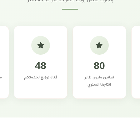
إنجازات تعكس رؤيتنا وطموحنا نحو نجاحات أكثر
48
80
ثمانين مليون طائر
قناة توزيع لخدمتكم
م
انتاجنا السنوي