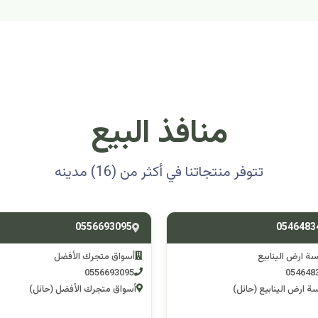
منافذ البيع
تتوفر منتجاتنا في أكثر من (16) مدينه
0501314012
0556693
ق متجرك الأفضل
اسوق مكشات جو
0501314012
055669
 متجرك الأفضل (حائل)
اسوق مكشات جو (الرصف)