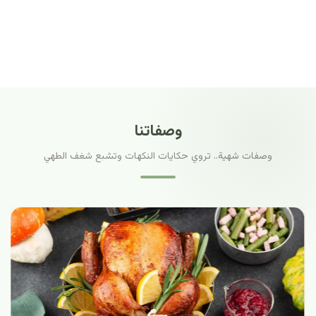
وصفاتنا
وصفات شهية.. تروي حكايات النكهات وتشبع شغف الطهي