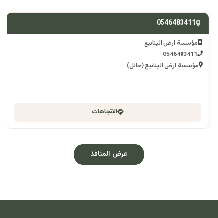
0546483411
مؤسسة ارض الينابيع
0546483411
مؤسسة ارض الينابيع (حائل)
الاتجاهات
عرض المنافذ