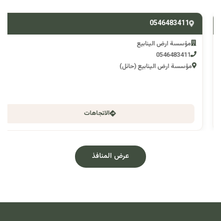
0546483411
مؤسسة ارض الينابيع
0546483411
مؤسسة ارض الينابيع (حائل)
الاتجاهات
عرض المنافذ