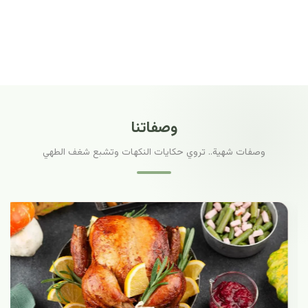
وصفاتنا
وصفات شهية.. تروي حكايات النكهات وتشبع شغف الطهي