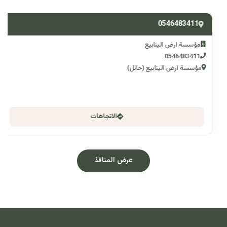
0546483411
مؤسسة ارض الينابيع
0546483411
مؤسسة ارض الينابيع (حائل)
الاتجاهات
عرض المنافذ