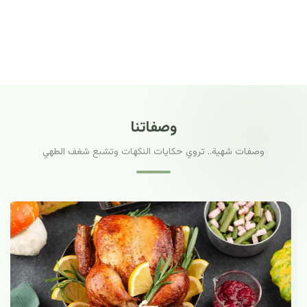
وصفاتنا
وصفات شهية.. تروي حكايات النكهات وتشبع شغف الطهي