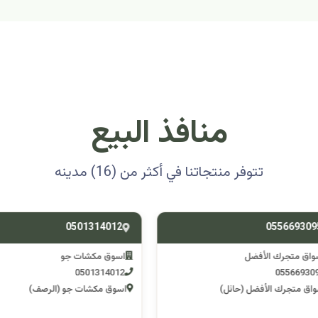
منافذ البيع
تتوفر منتجاتنا في أكثر من (16) مدينه
0501314012
0556693
ق متجرك الأفضل
اسوق مكشات جو
0501314012
055669
 متجرك الأفضل (حائل)
اسوق مكشات جو (الرصف)