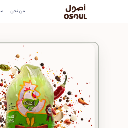
من نحن
من