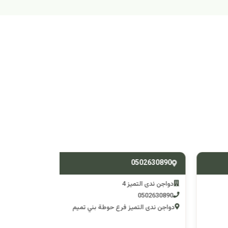
538588428
0502630890
دواجن ندى التميز 4
دواجن ندى التم
0538588428
0502630890
دواجن ندى التميز فرع حوطة بني تميم
دواجن ندى التميز 3 فرع وادي 