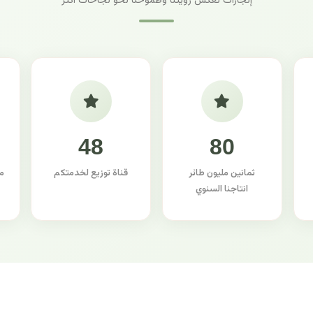
إنجازات تعكس رؤيتنا وطموحنا نحو نجاحات أكثر
48
80
ثمانين مليون طائر
قناة توزيع لخدمتكم
م
انتاجنا السنوي