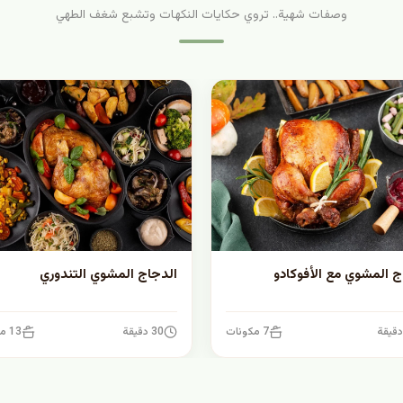
وصفات شهية.. تروي حكايات النكهات وتشبع شغف الطهي
ج المشوي مع الأفوكادو
الدجاج المشوي التندوري
7 مكونات
30 دقيقة
13 مكونات