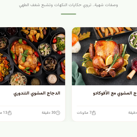
وصفات شهية.. تروي حكايات النكهات وتشبع شغف الطهي
ج المشوي مع الأفوكادو
الدجاج المشوي التندوري
7 مكونات
30 دقيقة
13 مكونات