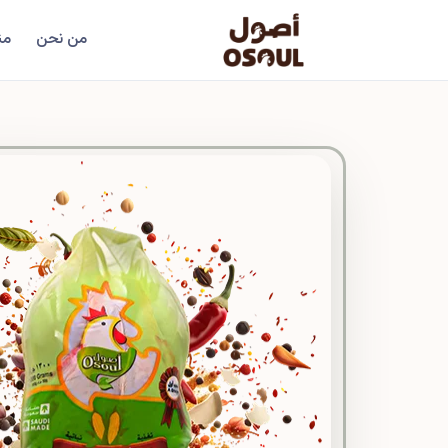
من نحن
من