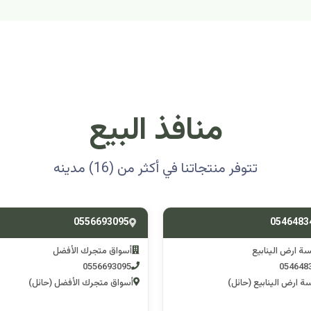
منافذ البيع
تتوفر منتجاتنا في أكثر من (16) مدينه
0501314012
0556693
ق متجرك الأفضل
اسوق مكشات جو
0501314012
055669
 متجرك الأفضل (حائل)
اسوق مكشات جو (الرصف)