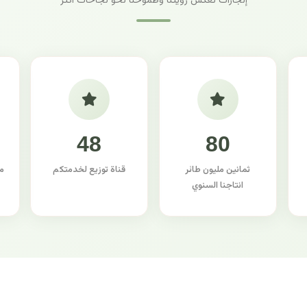
إنجازات تعكس رؤيتنا وطموحنا نحو نجاحات أكثر
48
80
ثمانين مليون طائر
قناة توزيع لخدمتكم
م
انتاجنا السنوي